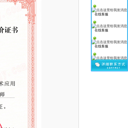
在线客服
在线客服
在线客服