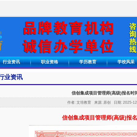
行业资讯
职业资格
学历教育
学校风采
行业资讯
信创集成项目管理师(高级)报名时
作者: 文培教育
来源: 原创
日期: 2025-12-
信创集成项目管理师(高级)报