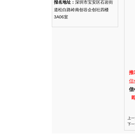
深圳市宝安区石岩街
报名地址：
道松白路岭南创谷企创社四楼
3A06室
推
信
信
即
上
下