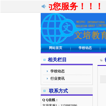
培教育竭诚为您服务！！！
网站首页
学校动态
相关栏目
学校动态
行业资讯
联系方式
Q Q在线：
文培客服1：1159982086