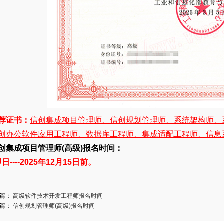
荐证书：
信创集成项目管理师、信创规划管理师、系统架构师、
创办公软件应用工程师、数据库工程师、
集成适配工程师、信息
创集成项目管理师(高级)报名时间：
日----
2025年
12月
15
日
前。
一篇：
高级软件技术开发工程师报名时间
一篇：
信创规划管理师(高级)报名时间