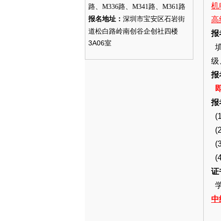
机
路、M336路、M341路、M361路
深圳市宝安区石岩街
报名地址：
高
道松白路岭南创谷企创社四楼
报
3A06室
填
级
报
即
报
(
(
(
(
证
学
中